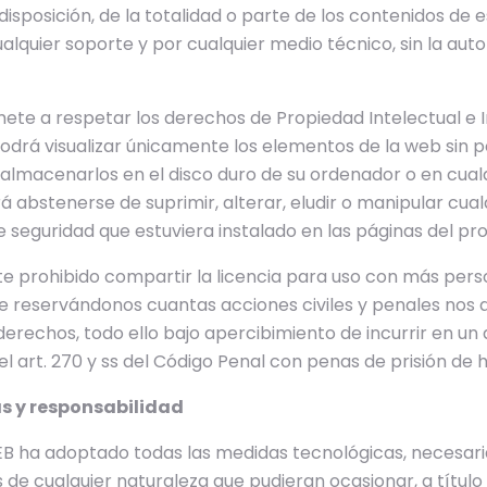
isposición, de la totalidad o parte de los contenidos de 
alquier soporte y por cualquier medio técnico, sin la auto
e a respetar los derechos de Propiedad Intelectual e Ind
Podrá visualizar únicamente los elementos de la web sin p
o almacenarlos en el disco duro de su ordenador o en cual
á abstenerse de suprimir, alterar, eludir o manipular cual
 seguridad que estuviera instalado en las páginas del pro
prohibido compartir la licencia para uso con más perso
le reservándonos cuantas acciones civiles y penales nos 
erechos, todo ello bajo apercibimiento de incurrir en un d
el art. 270 y ss del Código Penal con penas de prisión de 
as y responsabilidad
B ha adoptado todas las medidas tecnológicas, necesarias
s de cualquier naturaleza que pudieran ocasionar, a título