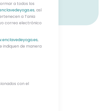
formar a todos los
enclavedeyoga.es
, así
 pertenecen a Tania
yo correo electrónico
.enclavedeyoga.es
,
 e indiquen de manera
cionados con el