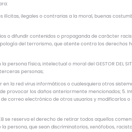
ara:
s ilícitas, ilegales o contrarias a la moral, buenas costum
os o difundir contenidos o propaganda de carácter racis
pología del terrorismo, que atente contra los derechos h
la persona física, intelectual o moral del GESTOR DEL SI
terceras personas;
ir en la red virus informáticos o cualesquiera otros sistem
 de provocar los daños anteriormente mencionados; 5. I
as de correo electrónico de otros usuarios y modificarlos o
B se reserva el derecho de retirar todos aquellos coment
e la persona, que sean discriminatorios, xenófobos, racist