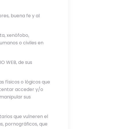
bres, buena fe y al
ta, xenófobo,
umanos o civiles en
TIO WEB, de sus
as físicos o lógicos que
ntentar acceder y/o
 manipular sus
arios que vulneren el
as, pornográficos, que