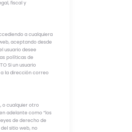
al, fiscal y
accediendo a cualquiera
o web, aceptando desde
el usuario desee
as políticas de
O Si un usuario
a la dirección correo
, o cualquier otro
í en adelante como “los
 leyes de derecho de
del sitio web, no