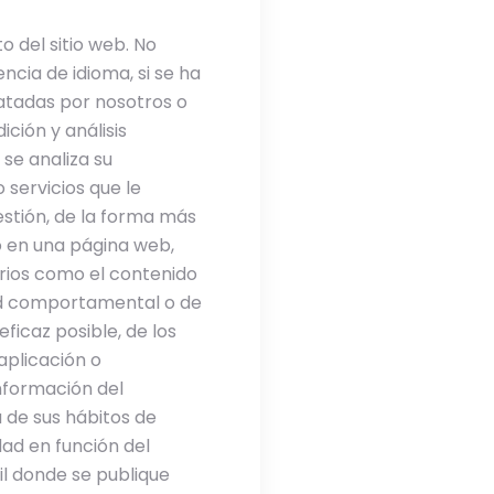
 del sitio web. No
cia de idioma, si se ha
ratadas por nosotros o
ición y análisis
 se analiza su
 servicios que le
estión, de la forma más
do en una página web,
erios como el contenido
dad comportamental o de
ficaz posible, de los
 aplicación o
información del
 de sus hábitos de
dad en función del
il donde se publique