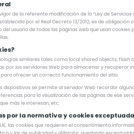
eral
igor de la referente modificación de la “Ley de Servicios 
stablecida por el Real Decreto 13/2012, es de obligación 
del usuario de todas las páginas web que usan cookies p
las.
kies?
ologías similares tales como local shared objects, flash c
s por los servidores Web para almacenar y recuperar i
o para ofrecer un correcto funcionamiento del sitio.
s dispositivos se permite al servidor Web recordar algu
eferencias para la visualización de las páginas de ese ser
ue más le interesan, etc.
s por la normativa y cookies exceptuad
a UE, las cookies que requieren el consentimiento informad
tica y las de publicidad y afiliación, quedando exceptuad