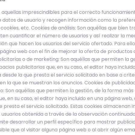
 aquellas imprescindibles para el correcto funcionamiento
e datos de usuario y recogen información como la preferen
cookies, etc. Cookies de análisis: Son aquéllas que bien t
en cuantificar el número de usuarios y así realizar la med
ción que hacen los usuarios del servicio ofertado. Para ello
ágina web con el fin de mejorar la oferta de productos o
icitarias o de marketing: Son aquéllas que permiten la g
spacios publicitarios que, en su caso, el editor haya inclui
 desde la que presta el servicio solicitado en base a crit
a en la que se muestran los anuncios. Cookies de publici
: Son aquéllas que permiten la gestión, de la forma más e
ue, en su caso, el editor haya incluido en una página web,
 presta el servicio solicitado. Estas cookies almacenan 
usuarios obtenida a través de la observación continuada
ite desarrollar un perfil específico para mostrar publici
ble que al visitar alguna página web o al abrir algún ema